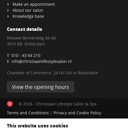
Make an appointment
About our salon
Knowledge base
Contact details
Nieuwe Binnenweg 66-68
3015 BB Rotterdam
T
010 - 43 64 210
E
info@christiaanlifestylesalon.nl
Chamber of Commerce 24141104 in Rotterdam
View the opening hours
© 2026 - Christiaan Lifestyle Salon & Spa
Terms and Conditions
|
Privacy and Cookie Policy
This website uses cookies