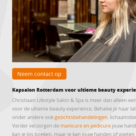
Neem contact op
Kapsalon Rotterdam voor ultieme beauty experi
Christiaan Lifestyle Salon & Spa is meer dan alleen een
voor de ultieme beauty experience. Behalve je haar lat
onder andere ook
gezichtsbehandelingen
, lichaamsbe
Verder verzorgen de
manicure en pedicure
jouw hande
kan je los boeken, maar je kan jouw handen of voeten 