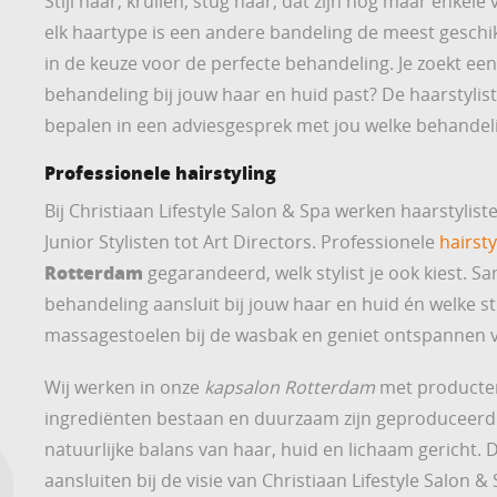
Stijl haar, krullen, stug haar; dat zijn nog maar enkele 
elk haartype is een andere bandeling de meest geschi
in de keuze voor de perfecte behandeling. Je zoekt ee
behandeling bij jouw haar en huid past? De haarstyliste
bepalen in een adviesgesprek met jou welke behandelin
Professionele hairstyling
Bij Christiaan Lifestyle Salon & Spa werken haarstyliste
Junior Stylisten tot Art Directors. Professionele
hairsty
Rotterdam
gegarandeerd, welk stylist je ook kiest. Sa
behandeling aansluit bij jouw haar en huid én welke stij
massagestoelen bij de wasbak en geniet ontspannen v
Wij werken in onze
kapsalon Rotterdam
met producten 
ingrediënten bestaan en duurzaam zijn geproduceerd. Z
natuurlijke balans van haar, huid en lichaam gericht.
aansluiten bij de visie van Christiaan Lifestyle Salon 