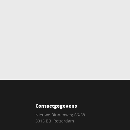
Contactgegevens
Nieuwe Binnenweg 66-68
3015 BB Rotterdam