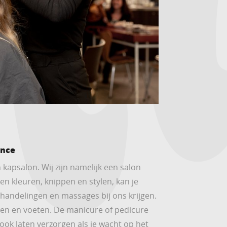
ence
 kapsalon. Wij zijn namelijk een salon
en kleuren, knippen en stylen, kan je
handelingen en massages bij ons krijgen.
n en voeten. De manicure of pedicure
ook laten verzorgen als je wacht op het