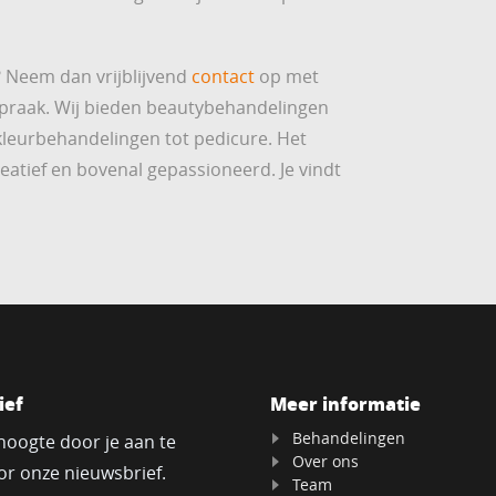
? Neem dan vrijblijvend
contact
op met
fspraak. Wij bieden beautybehandelingen
 kleurbehandelingen tot pedicure. Het
eatief en bovenal gepassioneerd. Je vindt
ief
Meer informatie
Behandelingen
 hoogte door je aan te
Over ons
r onze nieuwsbrief.
Team