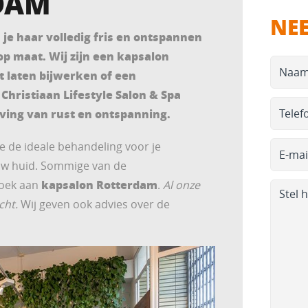
DAM
NE
n je haar volledig fris en ontspannen
p maat. Wij zijn een kapsalon
 laten bijwerken of een
hristiaan Lifestyle Salon & Spa
ing van rust en ontspanning.
e de ideale behandeling voor je
uw huid. Sommige van de
kapsalon Rotterdam
zoek aan
.
Al onze
cht.
Wij geven ook advies over de