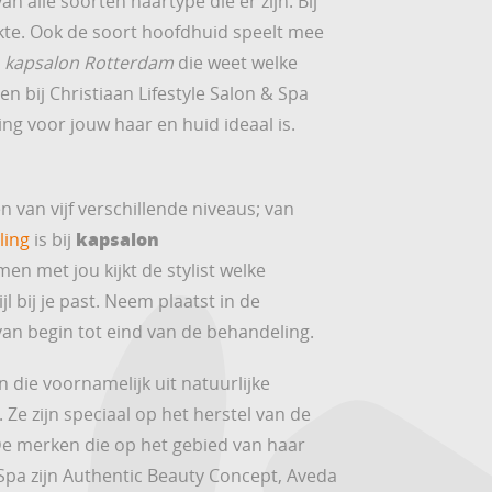
van alle soorten haartype die er zijn. Bij
kte. Ook de soort hoofdhuid speelt mee
n
kapsalon Rotterdam
die weet welke
n bij Christiaan Lifestyle Salon & Spa
g voor jouw haar en huid ideaal is.
n van vijf verschillende niveaus; van
kapsalon
ling
is bij
men met jou kijkt de stylist welke
l bij je past. Neem plaatst in de
an begin tot eind van de behandeling.
die voornamelijk uit natuurlijke
e zijn speciaal op het herstel van de
 De merken die op het gebied van haar
& Spa zijn Authentic Beauty Concept, Aveda