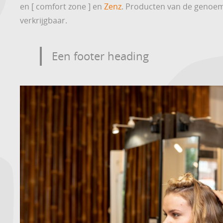
en [ comfort zone ] en
Zenz
. Producten van de genoem
verkrijgbaar.
Een footer heading