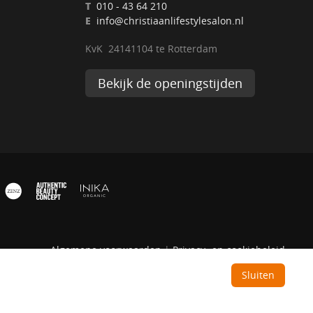
T
010 - 43 64 210
E
info@christiaanlifestylesalon.nl
KvK 24141104 te Rotterdam
Bekijk de openingstijden
Algemene voorwaarden
|
Privacy- en cookiebeleid
Sluiten