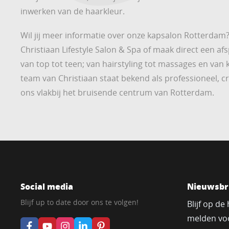
inwerken van de haarkleur.
Wil jij meer informatie over onze kapsalon Rotterdam
Christiaan Lifestyle Salon & Spa of maak direct een a
van top tot teen; van hairstyling tot massages en van
team van Christiaan staat bekend als professioneel, cr
ons vlakbij het bruisende centrum van Rotterdam.
Social media
Nieuwsbr
Blijf up to date door ons te volgen!
Blijf op de
melden voo