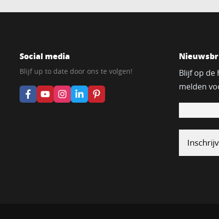
Social media
Nieuwsbr
Blijf up to date door ons te volgen!
Blijf op de
melden voo