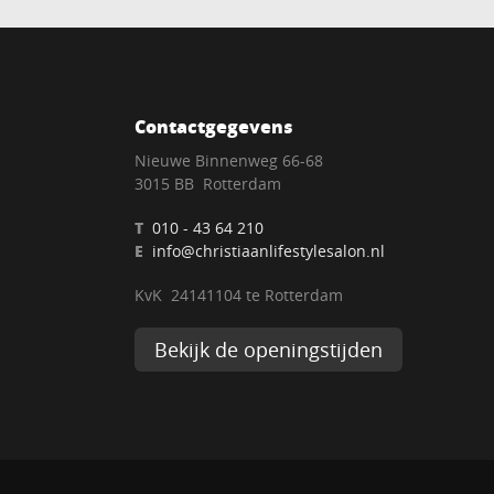
Contactgegevens
Nieuwe Binnenweg 66-68
3015 BB Rotterdam
T
010 - 43 64 210
E
info@christiaanlifestylesalon.nl
KvK 24141104 te Rotterdam
Bekijk de openingstijden