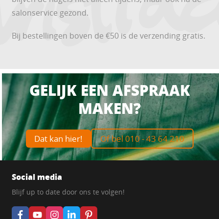
salonservice gezond.
Bij bestellingen boven de €50 is de verzending gratis.
GELIJK EEN AFSPRAAK
MAKEN?
Dat kan hier!
Of bel 010 - 43 64 210
Social media
Blijf up to date door ons te volgen!