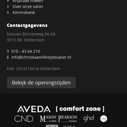
Afspraak maken
Over onze salon
Kennisbank
Contactgegevens
Nieuwe Binnenweg 66-68
3015 BB Rotterdam
T
010 - 43 64 210
E
info@christiaanlifestylesalon.nl
KvK 24141104 te Rotterdam
Bekijk de openingstijden