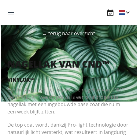
← terug naar overzicht
NAGELLAK VAN CND™
VINYLUX™
Bij Christiaan werken wij met de nagellak van CND™.
De VINYLUX™ weekly polish is een sneldrogende
nagellak met een ingebouwde base coat die ruim
een week blijft zitten.
De top coat wordt dankzij Pro-light technologie door
natuurlijk licht versterkt, wat resulteert in langdurig